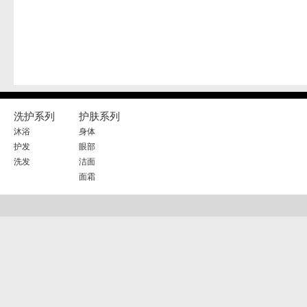
洗护系列
护肤系列
沐浴
身体
护发
眼部
洗发
洁面
面霜