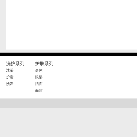
洗护系列
护肤系列
沐浴
身体
护发
眼部
洗发
洁面
面霜